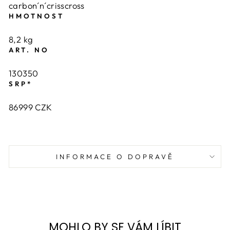
carbon´n´crisscross
HMOTNOST
8,2 kg
ART. NO
130350
SRP*
86999 CZK
INFORMACE O DOPRAVĚ
MOHLO BY SE VÁM LÍBIT