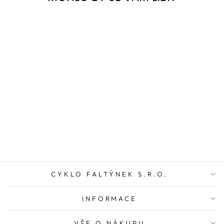
GRAVELOVÉ
KOLO CUBE
NUROAD C:62
EXC 2026
86 999 Kč
CYKLO FALTÝNEK S.R.O.
INFORMACE
VŠE O NÁKUPU