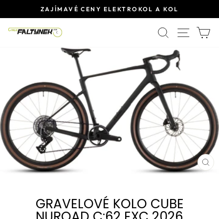
Přeskočit
ZAJÍMAVÉ CENY ELEKTROKOL A KOL
na
Pause
obsah
HLEDAT
SITE 
K
slideshow
ZA
(E
GRAVELOVÉ KOLO CUBE
NUROAD C:62 EXC 2026