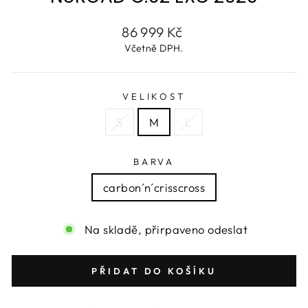
Běžná
86 999 Kč
cena
Včetně DPH.
VELIKOST
S
M
L
BARVA
carbon´n´crisscross
Na skladě, přirpaveno odeslat
PŘIDAT DO KOŠÍKU