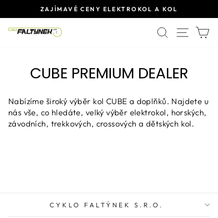
Přeskočit
ZAJÍMAVÉ CENY ELEKTROKOL A KOL
na
Pause
obsah
HLEDAT
SITE 
K
slideshow
CUBE PREMIUM DEALER
Nabízíme široký výběr kol CUBE a doplňků. Najdete u
nás vše, co hledáte, velký výběr elektrokol, horských,
závodních, trekkových, crossových a dětských kol.
CYKLO FALTÝNEK S.R.O.